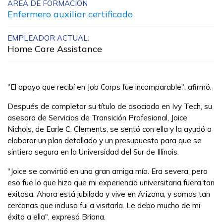
ÁREA DE FORMACIÓN
Asistente médico clínico
Enfermero auxiliar certificado
Insurance and Financial Serv
EMPLEADOR ACTUAL:
Home Care Assistance
- Customer Service - Insuran
Tecnología de fabricación
"El apoyo que recibí en Job Corps fue incomparable", afirmó.
Aprender más
Después de completar su título de asociado en Ivy Tech, su
asesora de Servicios de Transición Profesional, Joice
Nichols, de Earle C. Clements, se sentó con ella y la ayudó a
Estudiantes
elaborar un plan detallado y un presupuesto para que se
sintiera segura en la Universidad del Sur de Illinois.
Padres/Influenciadores
"Joice se convirtió en una gran amiga mía. Era severa, pero
Empleadores
eso fue lo que hizo que mi experiencia universitaria fuera tan
exitosa. Ahora está jubilada y vive en Arizona, y somos tan
cercanas que incluso fui a visitarla. Le debo mucho de mi
FAQs
éxito a ella", expresó Briana.