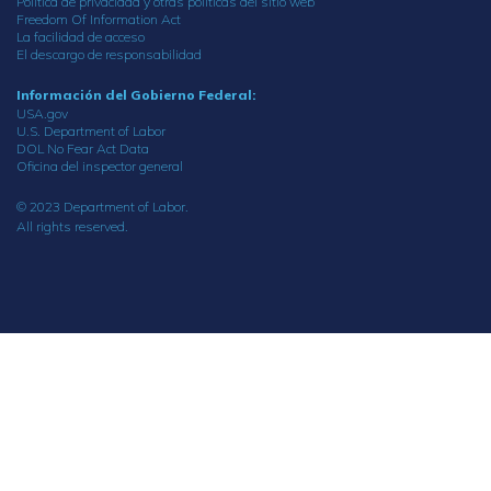
Política de privacidad y otras políticas del sitio web
Freedom Of Information Act
La facilidad de acceso
El descargo de responsabilidad
Información del Gobierno Federal:
USA.gov
U.S. Department of Labor
DOL No Fear Act Data
Oficina del inspector general
© 2023 Department of Labor.
All rights reserved.